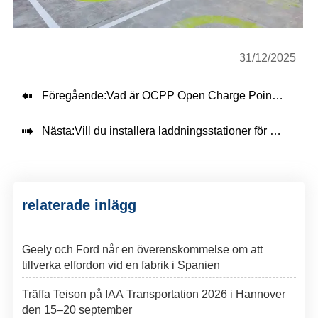
31/12/2025

Föregående:
Vad är OCPP Open Charge Point Protocol? OCPP är den hemliga ingrediensen för framgång med elbilsladdning

Nästa:
Vill du installera laddningsstationer för elfordon på ditt hotell?
relaterade inlägg
Geely och Ford når en överenskommelse om att
tillverka elfordon vid en fabrik i Spanien
Träffa Teison på IAA Transportation 2026 i Hannover
den 15–20 september