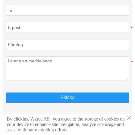
Skicka
×
By clicking 'Agree All', you agree to the storage of cookies on
your device to enhance site navigation, analyze site usage and
Copyright © Teison Energy Technology Co.,Ltd. Alla
assist with our marketing efforts.
rättigheter förbehållna.