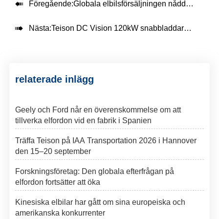

Föregående:
Globala elbilsförsäljningen nådde 5,39 miljoner enheter under tredje kvartalet, helårsförväntan överstiger 20 miljoner

Nästa:
Teison DC Vision 120kW snabbladdare med mediaskärm installerad i Europa，2025
relaterade inlägg
Geely och Ford når en överenskommelse om att
tillverka elfordon vid en fabrik i Spanien
Träffa Teison på IAA Transportation 2026 i Hannover
den 15–20 september
Forskningsföretag: Den globala efterfrågan på
elfordon fortsätter att öka
Kinesiska elbilar har gått om sina europeiska och
amerikanska konkurrenter